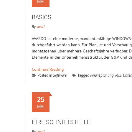
MAI
BASICS
By
soso1
AVARDO ist eine moderne, mandantenfähige WINDOWS-So
durchgeführt werden kann. Für Plan, Ist und Vorschau g
monatsgenau über mehrere Geschäftsjahre verfügbar. Di
Elemente in der Unternehmensstruktur, der G&V und de
Continue Reading
Posted in
Software
Tagged
Finanzplanung
,
MIS
,
Unter
25
MAI
IHRE SCHNITTSTELLE
By
soso1