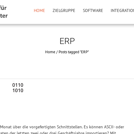
HOME
ZIELGRUPPE
SOFTWARE
INTEGRATIO
ERP
Home
/
Posts tagged "ERP"
onat über die vorgefertigten Schnittstellen. Es können ASCII- oder
aten der letzten zwei oder drei Geschäftsjahre importieren? Mit